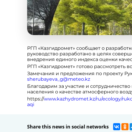
РГП «Казгидромет» сообщает о разработке
руководство разработано в целях совер
внедрения единого индекса оценки качес
РГП «Казгидромет» готово рассмотреть в
Замечания и предложения по проекту Рук
sherubayeva_g@meteo.kz
Благодарим за участие и сотрудничеств
населения о качестве атмосферного возду
https://
www.kazhydromet.kz/ru/ecology/ruk
aqi
Share this news in social networks