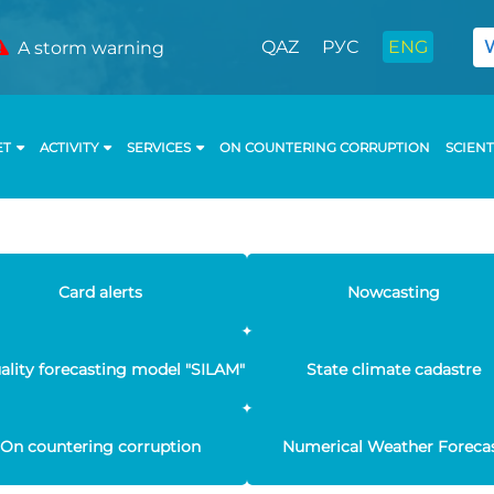
QAZ
РУС
ENG
A storm warning
ET
ACTIVITY
SERVICES
ON COUNTERING CORRUPTION
SCIENT
Card alerts
Nowcasting
uality forecasting model "SILAM"
State climate cadastre
On countering corruption
Numerical Weather Foreca