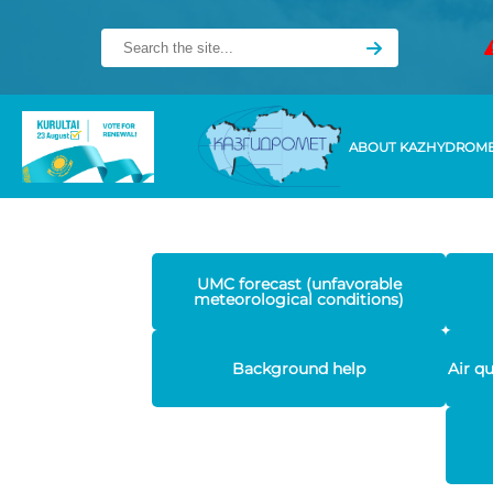
ABOUT KAZHYDROM
UMC forecast (unfavorable
meteorological conditions)
Background help
Air q