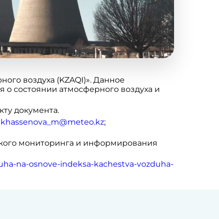
ного воздуха (KZAQI)». Данное
 о состоянии атмосферного воздуха и
кту документа.
:
khassenova_m@meteo.kz
;
еского мониторинга и информирования
uha-na-osnove-indeksa-kachestva-vozduha-