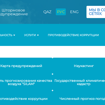
МЫ В С
Штормовое
QAZ
РУС
ENG
СЕТЯХ:
едупреждение
ЛЬНОСТЬ
УСЛУГИ
ПРОТИВОДЕЙСТВИЕ КОРРУПЦИИ
Карта предупреждений
Наукастинг
ль прогнозирования качества
Государственный климатиче
воздуха "SILAM"
кадастр
отиводействие коррупции
Численный прогноз пого