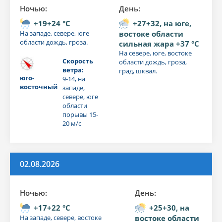
Ночью:
День:
+19+24 °C
+27+32, на юге,
На западе, севере, юге
востоке области
области дождь, гроза.
сильная жара +37 °C
На севере, юге, востоке
Скорость
области дождь, гроза,
ветра:
град, шквал.
юго-
9-14, на
восточный
западе,
севере, юге
области
порывы 15-
20 м/с
02.08.2026
Ночью:
День:
+17+22 °C
+25+30, на
На западе, севере, востоке
востоке области