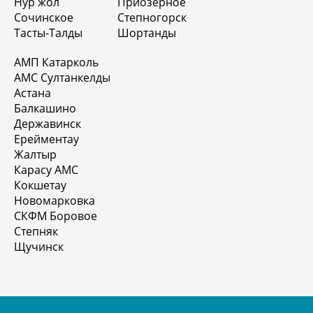
Нур жол
Приозерное
Сочинское
Степногорск
Тасты-Талды
Шортанды
АМП Катарколь
АМС Султанкелды
Астана
Балкашино
Державинск
Ерейментау
Жалтыр
Карасу АМС
Кокшетау
Новомарковка
СКФМ Боровое
Степняк
Щучинск