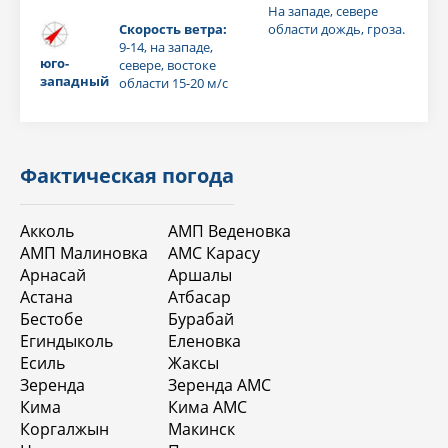
На западе, севере
Скорость ветра:
области дождь, гроза.
9-14, на западе,
юго-
севере, востоке
западный
области 15-20 м/с
Фактическая погода
Акколь
АМП Веденовка
АМП Малиновка
АМС Карасу
Арнасай
Аршалы
Астана
Атбасар
Бестобе
Бурабай
Егиндыколь
Еленовка
Есиль
Жаксы
Зеренда
Зеренда АМС
Кима
Кима АМС
Коргалжын
Макинск