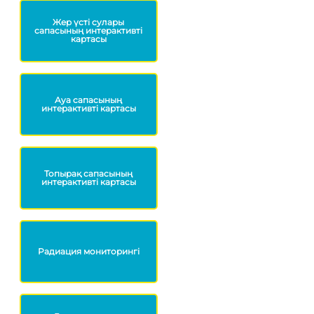
Жер үсті сулары
сапасының интерактивті
картасы
Ауа сапасының
интерактивті картасы
Топырақ сапасының
интерактивті картасы
Радиация мониторингі