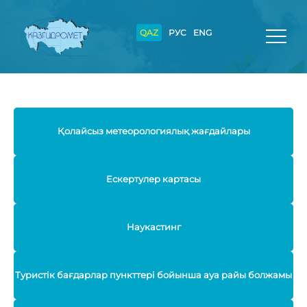
QAZ
РУС
ENG
Қолайсыз метеорологиялық жағдайлары
Ескертулер картасы
Наукастинг
Туристік бағдарлар пункттері бойынша ауа райы болжамы