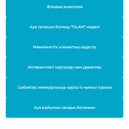
Фондық анықтама
Ауа сапасын болжау "SILAM" моделі
Мемлекеттік климаттық кадастр
Интерактивті карталар мен деректер
Сыбайлас жемқорлыққа қарсы іс-қимыл туралы
Ауа райының сандық болжамы