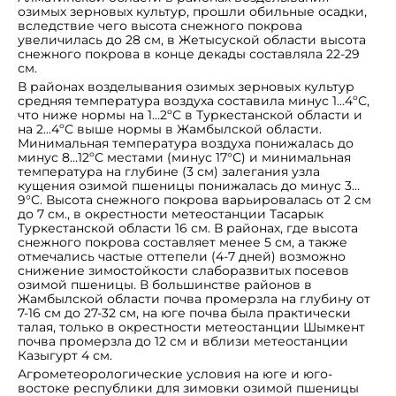
озимых зерновых культур, прошли обильные осадки,
вследствие чего высота снежного покрова
увеличилась до 28 см, в Жетысуской области высота
снежного покрова в конце декады составляла 22-29
см.
В районах возделывания озимых зерновых культур
средняя температура воздуха составила минус 1…4ºС,
что ниже нормы на 1…2ºС в Туркестанской области и
на 2…4ºС выше нормы в Жамбылской области.
Минимальная температура воздуха понижалась до
минус 8…12ºС местами (минус 17°С) и минимальная
температура на глубине (3 см) залегания узла
кущения озимой пшеницы понижалась до минус 3…
9°С. Высота снежного покрова варьировалась от 2 см
до 7 см., в окрестности метеостанции Тасарык
Туркестанской области 16 см. В районах, где высота
снежного покрова составляет менее 5 см, а также
отмечались частые оттепели (4-7 дней) возможно
снижение зимостойкости слаборазвитых посевов
озимой пшеницы. В большинстве районов в
Жамбылской области почва промерзла на глубину от
7-16 см до 27-32 см, на юге почва была практически
талая, только в окрестности метеостанции Шымкент
почва промерзла до 12 см и вблизи метеостанции
Казыгурт 4 см.
Агрометеорологические условия на юге и юго-
востоке республики для зимовки озимой пшеницы