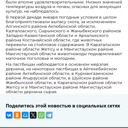
были вполне удовлетворительными. Низких значений
температуры воздуха и почвы, опасных для зимующих
культур, не наблюдалось.
В первой декаде января погодные условия в целом
благоприятствовали выпасу скота, за исключением
Алгинского района Актюбинской области,
Казталовского, Сырымского и Жаныбекского районов
Западно-Казахстанской области и Аркалыкского
района Костанайской области, где животных
перевели на стойловое содержание. В Каратальском
районе области Жетісу и в Мангистауском районе
Мангистауской области животноводы подкармливают
маточное поголовье и молодняк.
На пастбищах наблюдается в основном мерзлая
дернина, на некоторых пастбищах в Айтекебийском
районе Актюбинской области, в Курмангазинском
районе Атырауской области, в Шуйском районе
Жамбылской области, в Каратальском районе области
Жетісу и в Мангистауском районе Мангистауской
области дернина сырая.
Поделитесь этой новостью в социальных сетях