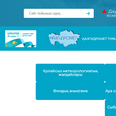
Дау
еск
ҚАЗГИДРОМЕТ ТУР
Қолайсыз метеорологиялық
жағдайлары
Фондық анықтама
Ауа с
Сыба