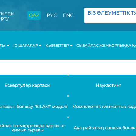
БІЗ ӘЛЕУМЕТТІК ТУ
ылды
QAZ
РУС
ENG
ерту
АЛЫ
ІС-ШАРАЛАР
ҚЫЗМЕТТЕР
СЫБАЙЛАС ЖЕМҚОРЛЫҚҚА ҚА
Ескертулер картасы
Наукастинг
апасын болжау "SILAM" моделі
Мемлекеттік климаттық кад
йлас жемқорлыққа қарсы іс-
Ауа райының сандық болж
қимыл туралы