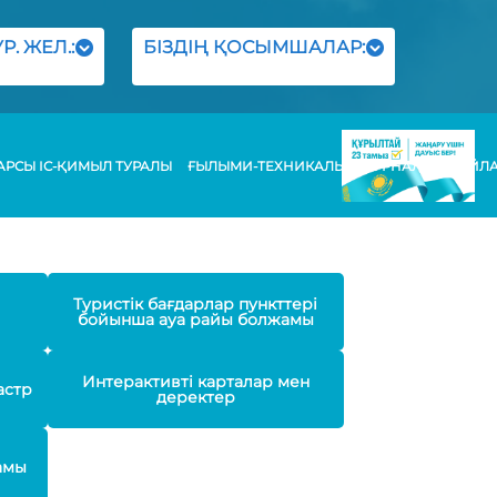
Р. ЖЕЛ.:
БІЗДІҢ ҚОСЫМШАЛАР:
РСЫ ІС-ҚИМЫЛ ТУРАЛЫ
ҒЫЛЫМИ-ТЕХНИКАЛЫҚ ЖУРНАЛЫ
БАЙЛ
Туристік бағдарлар пункттері
бойынша ауа райы болжамы
Интерактивті карталар мен
астр
деректер
амы