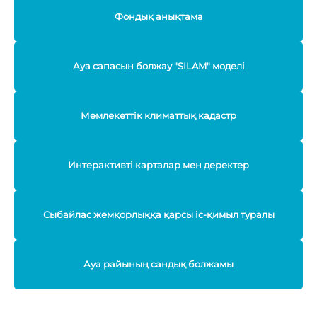
Фондық анықтама
Ауа сапасын болжау "SILAM" моделі
Мемлекеттік климаттық кадастр
Интерактивті карталар мен деректер
Сыбайлас жемқорлыққа қарсы іс-қимыл туралы
Ауа райының сандық болжамы