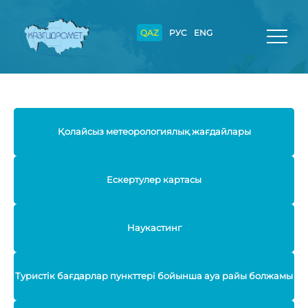
QAZ
РУС
ENG
Қолайсыз метеорологиялық жағдайлары
Ескертулер картасы
Наукастинг
Туристік бағдарлар пункттері бойынша ауа райы болжамы