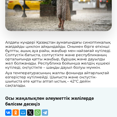
Алдағы күндері Қазақстан аумағындағы синоптикалық
жағдайды циклон айқындайды. Онымен бірге өткінші
бұлтты, ашық ауа райы, жаңбыр мен найзағай күтіледі.
Солтүстік-батыста, солтүстікте және республиканың
орталығында қатты жаңбыр, бұршақ және дауылды
жел болжанады. Республика бойынша желдің күшеюі
күтіледі, оңтүстікте – шаңды дауыл болуы мүмкін.
Ауа температурасының жалпы фонында айтарлықтай
өзгерістер күтілмейді. Шығыста және оңтүстік-
шығыста өте қатты аптап ыстық – 42°С дейін
сақталады.
Осы жаңалықпен әлеуметтік желілерде
бөлісем десеңіз