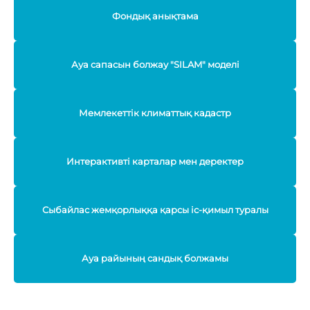
Фондық анықтама
Ауа сапасын болжау "SILAM" моделі
Мемлекеттік климаттық кадастр
Интерактивті карталар мен деректер
Сыбайлас жемқорлыққа қарсы іс-қимыл туралы
Ауа райының сандық болжамы