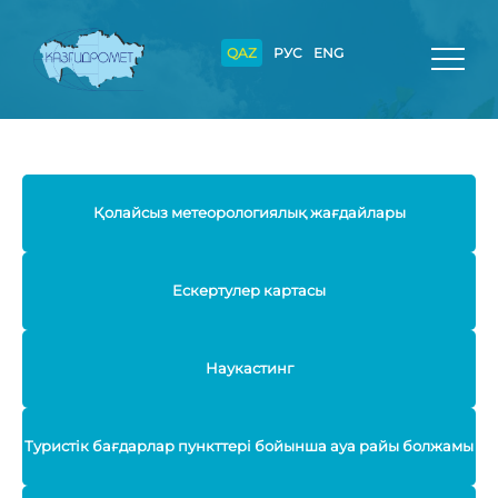
QAZ
РУС
ENG
Қолайсыз метеорологиялық жағдайлары
Ескертулер картасы
Наукастинг
Туристік бағдарлар пункттері бойынша ауа райы болжамы