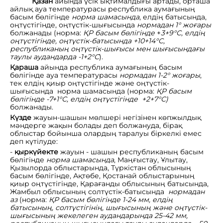
Қазан
айында үсік ықтималдығы артады, орташа
айлық ауа температурасы республика аумағының
басым бөлігінде
норма
шамасында
, елдің батысында,
оңтүстігінде, оңтүстік-шығысында
нормадан 1° жоғары
болжанады (норма:
ҚР басым бөлігінде
+
3+9°С,
елдің
оңтүсті
гінде, оңтүстік-батысында
+10+14°С
,
республиканың оңтүстік-шығысы мен шығысындағы
таулы аудандарда
-1+2°
С
).
Қараша
айында республика аумағының басым
бөлігінде ауа температурасы
нормадан
1-2° жоғары
,
тек елдің қиыр оңтүстігінде және оңтүстік-
шығысында норма шамасында (норма:
ҚР
басым
бөлігінде -7+1°С, елдің оңтүстігінде +2+7°С)
болжанады.
Күзде
жауын-шашын мөлшері негізінен көпжылдық
мәндерге жақын болады деп болжануда, бірақ
облыстар бойынша олардың таралуы біркелкі емес
деп күтілуде:
-
қыркүйекте
жауын - шашын республиканың басым
бөлігінде
норма
шамасында
, Маңғыстау, Ұлытау,
Қызылорда облыстарында, Түркістан облысының
басым бөлігінде, Ақтөбе, Қостанай облыстарының
қиыр оңтүстігінде, Қарағанды облысының батысында,
Жамбыл облысының солтүстік-батысында
нормадан
аз
(норма:
ҚР
басым бөлігінде 1-24 мм, елдің
батысының, солтүстігінің, шығысының және оңтүстік-
шығысының жекелеген аудандарында 25-42 мм,