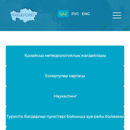
QAZ
РУС
ENG
Қолайсыз метеорологиялық жағдайлары
Ескертулер картасы
Наукастинг
Туристік бағдарлар пункттері бойынша ауа райы болжамы