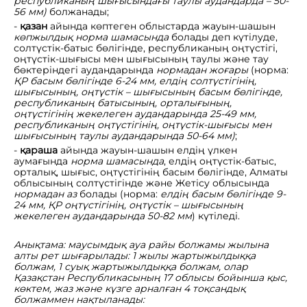
республиканың шығысындағы таулы аудандарда – 50-
56 мм)
болжанады;
-
қазан
айында көптеген облыстарда жауын-шашын
көпжылдық
норма шамасында
болады деп күтілуде,
солтүстік-батыс бөлігінде, республиканың оңтүстігі,
оңтүстік-шығысы мен шығысының таулы және тау
бөктеріндегі аудандарында
нормадан
жоғары
(норма:
ҚР
басым бөлігінде 6-24 мм, елдің солтүстігінің,
шығысының, оңтүстік – шығысының басым бөлігінде,
республиканың батысының, орталығының,
оңтүстігінің жекелеген аудандарында 25-49 мм,
республиканың оңтүстігінің, оңтүстік-шығысы мен
шығысының таулы аудандарында 50-64 мм)
;
-
қараша
айында жауын-шашын елдің үлкен
аумағында
норма шамасында
, елдің оңтүстік-батыс,
орталық, шығыс, оңтүстігінің басым бөлігінде, Алматы
облысының солтүстігінде және Жетісу облысында
нормадан аз
болады (норма:
елдің
басым бөлігінде 9-
24 мм, ҚР оңтүстігінің, оңтүстік – шығысының
жекелеген аудандарында 50-82 мм
) күтіледі.
Анықтама:
маусымдық ауа райы болжамы жылына
алты рет шығарылады: 1 жылы жартыжылдыққа
болжам, 1 суық жартыжылдыққа болжам, олар
Қазақстан Республикасының 17 облысы бойынша қыс,
көктем, жаз және күзге арналған 4 тоқсандық
болжаммен нақтыланады: