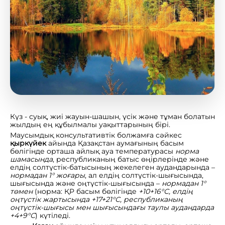
Күз - суық, жиі жауын-шашын, үсік және тұман болатын
жылдың ең құбылмалы уақыттарының бірі.
Маусымдық консультативтік болжамға сәйкес
қыркүйек
айында Қазақстан аумағының басым
бөлігінде орташа айлық ауа температурасы
норма
шамасында
, республиканың батыс өңірлерінде және
елдің солтүстік-батысының жекелеген аудандарында –
нормадан 1° жоғары
, ал елдің солтүстік-шығысында,
шығысында және оңтүстік-шығысында –
нормадан 1°
төмен
(норма: ҚР басым бөлігінде
+10+16°С, елдің
оңтүстік жартысында +17+21°С, республиканың
оңтүстік-шығысы мен шығысындағы таулы аудандарда
+4+9°С
) күтіледі.