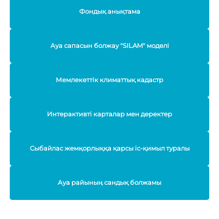
Фондық анықтама
Ауа сапасын болжау "SILAM" моделі
Мемлекеттік климаттық кадастр
Интерактивті карталар мен деректер
Сыбайлас жемқорлыққа қарсы іс-қимыл туралы
Ауа райының сандық болжамы