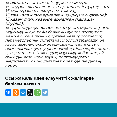
15
ақпанда көктемге (наурыз-мамыр);
15
наурыз жылы кезеңге арналған (сәуір-қазан);
15
мамыр жазға (маусым-тамыз);
15
тамызда күзге арналған (қыркүйек-қараша);
15
қазан суық кезеңге арналған (қараша-
наурыз);
15
қарашада қысқа арналған (желтоқсан-ақпан).
Маусымдық
ауа-райы болжамы ауа температурасы
мен жауын-шашынның орташа метеорологиялық
параметрлерінің сипаттамасы болып табылады, ол
қарастырылып отырған маусым үшін климаттық
нормалардан ауытқу (аномалия) түрінде көрінеді, оны
қысқа мерзімге (тоқсандық маусымдық болжам, ай,
онкүндік, апта және тәулік) болжамдармен
нақтыланатын консультативтік ретінде пайдалану
керек.
Осы жаңалықпен әлеуметтік желілерде
бөлісем десеңіз