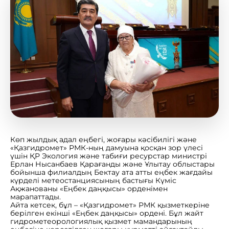
Көп жылдық адал еңбегі, жоғары кәсібилігі және
«Қазгидромет» РМК-ның дамуына қосқан зор үлесі
үшін ҚР Экология және табиғи ресурстар министрі
Ерлан Нысанбаев Қарағанды және Ұлытау облыстары
бойынша филиалдың Бектау ата атты еңбек жағдайы
күрделі метеостанциясының бастығы Күміс
Ақжанованы «Еңбек даңқысы» орденімен
марапаттады.
Айта кетсек, бұл – «Қазгидромет» РМК қызметкеріне
берілген екінші «Еңбек даңқысы» ордені. Бұл жайт
гидрометеорологиялық қызмет мамандарының