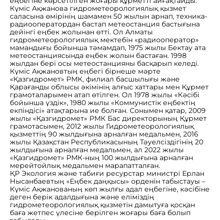
еңбегіне көрсетілген жоғары құрметті айғақтайды.
Күміс Ақжанова гидрометеорологиялық қызмет
саласына өмірінің шамамен 50 жылын арнап, техника-
радиооператордан бастап метеостанция бастығына
дейінгі еңбек жолынан өтті. Ол Алматы
гидрометеорологиялық мектебін «радиооператор»
мамандығы бойынша тәмамдап, 1975 жылы Бектау ата
метеостанциясында еңбек жолын бастаған. 1998
жылдан бері осы метеостанцияны басқарып келеді.
Күміс Ақжановтың еңбегі бірнеше мәрте
«Қазгидромет» РМК, филиал басшылығы және
Қарағанды облысы әкімінің алғыс хаттары мен Құрмет
грамоталарымен атап өтілген. Ол 1978 жылы «Кәсібі
бойынша үздік», 1980 жылы «Коммунистік еңбектің
екпіндісі» атақтарына ие болған. Сонымен қатар, 2009
жылы «Қазгидромет» РМК Бас директорының Құрмет
грамотасымен, 2012 жылы Гидрометеорологиялық
қызметтің 90 жылдығына арналған медальмен, 2016
жылы Қазақстан Республикасының Тәуелсіздігінің 20
жылдығына арналған медальмен, ал 2022 жылы
«Қазгидромет» РМК-ның 100 жылдығына арналған
мерейтойлық медальмен марапатталған.
ҚР Экология және табиғи ресурстар министрі Ерлан
Нысанбаевтың «Еңбек даңқысы» орденін табыстауы –
Күміс Ақжанованың көп жылғы адал еңбегіне, кәсібіне
деген берік адалдығына және еліміздің
гидрометеорологиялық қызметін дамытуға қосқан
баға жетпес үлесіне берілген жоғары баға болып