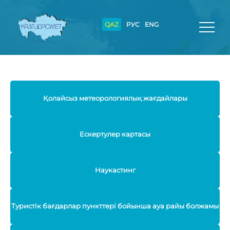
QAZ
РУС
ENG
Қолайсыз метеорологиялық жағдайлары
Ескертулер картасы
Наукастинг
Туристік бағдарлар пункттері бойынша ауа райы болжамы