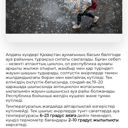
Алдағы күндері Қазақстан аумағының басым бөлігінде
ауа райының тұрақсыз сипаты сақталады. Бұған себеп
– кезекті атланттық циклон, ол республика аумағы
арқылы жылжи отырып, жаңбыр мен қар түріндегі
жауын-шашын тудырады, солтүстік өңірлерде төмен
жылдамдықтағы боран мен көктайғақ күтіледі. Тек
еліміздің оңтүстік-батысында, сондай-ақ 19–20
қарашада шығысында антициклон жотасының
ықпалымен жауын-шашынсыз ауа райы болжанады.
Республика бойынша желдің күшеюі және тұман
күтіледі.
Температуралық жағдайда айтарлықтай өзгерістер
күтілмейді. Тек шығыс өңірлерде түнгі сағаттарда ауа
температурасы
6–23 градус аязға
дейін төмендеп,
күндіз термометр бағандары
2–10 градус жылылықты
көрсетеді.