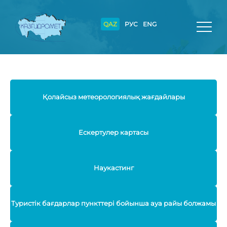
QAZ
РУС
ENG
Қолайсыз метеорологиялық жағдайлары
Ескертулер картасы
Наукастинг
Туристік бағдарлар пункттері бойынша ауа райы болжамы