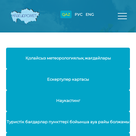
QAZ
РУС
ENG
Қолайсыз метеорологиялық жағдайлары
Ескертулер картасы
Наукастинг
Туристік бағдарлар пункттері бойынша ауа райы болжамы