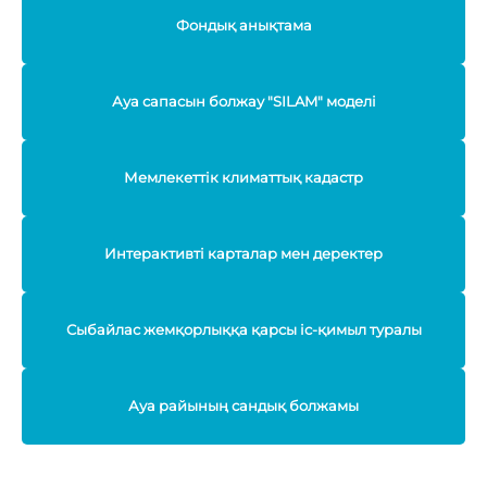
Фондық анықтама
Ауа сапасын болжау "SILAM" моделі
Мемлекеттік климаттық кадастр
Интерактивті карталар мен деректер
Сыбайлас жемқорлыққа қарсы іс-қимыл туралы
Ауа райының сандық болжамы