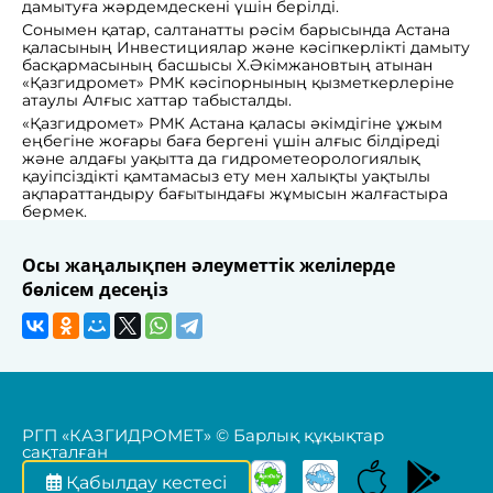
дамытуға жәрдемдескені үшін берілді.
Сонымен қатар, салтанатты рәсім барысында Астана
қаласының Инвестициялар және кәсіпкерлікті дамыту
басқармасының басшысы Х.Әкімжановтың атынан
«Қазгидромет» РМК кәсіпорнының қызметкерлеріне
атаулы Алғыс хаттар табысталды.
«Қазгидромет» РМК Астана қаласы әкімдігіне ұжым
еңбегіне жоғары баға бергені үшін алғыс білдіреді
және алдағы уақытта да гидрометеорологиялық
қауіпсіздікті қамтамасыз ету мен халықты уақтылы
ақпараттандыру бағытындағы жұмысын жалғастыра
бермек.
Осы жаңалықпен әлеуметтік желілерде
бөлісем десеңіз
РГП «КАЗГИДРОМЕТ» © Барлық құқықтар
сақталған
Қабылдау кестесі