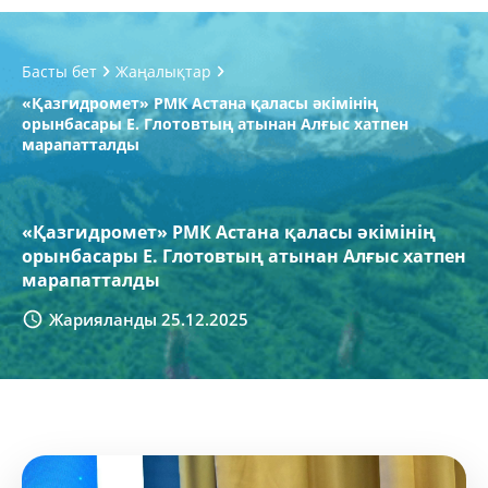
Басты бет
Жаңалықтар
«Қазгидромет» РМК Астана қаласы әкімінің
орынбасары Е. Глотовтың атынан Алғыс хатпен
марапатталды
«Қазгидромет» РМК Астана қаласы әкімінің
орынбасары Е. Глотовтың атынан Алғыс хатпен
марапатталды
Жарияланды 25.12.2025