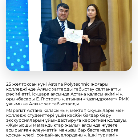
25 желтоқсан күні Astana Polytechnic жоғары
колледжінде Алғыс хаттарды табыстау салтанатты
рәсімі өтті. Іс-шара аясында Астана қаласы әкімінің
орынбасары Е. Глотовтың атынан «Қазгидромет» РМК
ұжымына Алғыс хат табысталды.
Марапат Астана қаласының мектеп оқушылары мен
колледж студенттері үшін кәсіби бағдар беру
экскурсияларын ұйымдастыруға көрсеткен қолдауы,
«Жұмысшы мамандықтар жылы» аясында жүзеге
асырылған әлеуметтік маңызы бар бастамаларға
қосқан үлесі, сондай-ақ елорданың ішкі туризмін