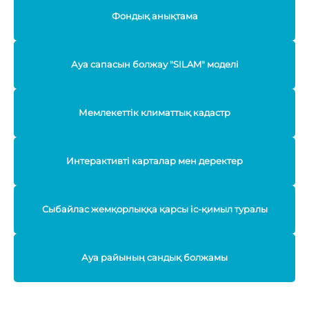
Фондық анықтама
Ауа сапасын болжау "SILAM" моделі
Мемлекеттік климаттық кадастр
Интерактивті карталар мен деректер
Сыбайлас жемқорлыққа қарсы іс-қимыл туралы
Ауа райының сандық болжамы