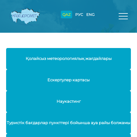
QAZ
РУС
ENG
Қолайсыз метеорологиялық жағдайлары
Ескертулер картасы
Наукастинг
Туристік бағдарлар пункттері бойынша ауа райы болжамы