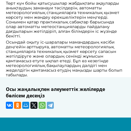
Төрт күн бойы қатысушылар жабдықтағы ақауларды
анықтаудың заманауи тәсілдерін, автоматты
метеорологиялық станцияларға техникалық қызмет
көрсету мен жөндеу ерекшеліктерін меңгерді.
Сонымен қатар практикалық сабақтар барысында
олар автоматты метеостанцияларды пайдалану
дағдыларын жетілдіріп, алған білімдерін іс жүзінде
бекітті.
Осындай оқыту іс-шаралары мамандардың кәсіби
деңгейін арттыруға, автоматты метеорологиялық
станцияларға техникалық қызмет көрсету сапасын
жетілдіруге және олардың сенімді жұмысын
қамтамасыз етуге ықпал етеді. Бұл өз кезегінде
метеорологиялық бақылаулардың дәлдігі мен
жеделдігін қамтамасыз етудің маңызды шарты болып
табылады.
Осы жаңалықпен әлеуметтік желілерде
бөлісем десеңіз