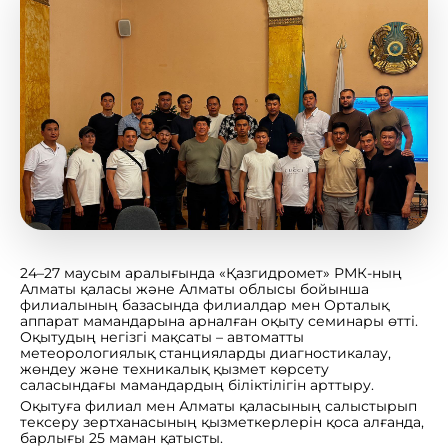
24–27 маусым аралығында «Қазгидромет» РМК-ның
Алматы қаласы және Алматы облысы бойынша
филиалының базасында филиалдар мен Орталық
аппарат мамандарына арналған оқыту семинары өтті.
Оқытудың негізгі мақсаты – автоматты
метеорологиялық станцияларды диагностикалау,
жөндеу және техникалық қызмет көрсету
саласындағы мамандардың біліктілігін арттыру.
Оқытуға филиал мен Алматы қаласының салыстырып
тексеру зертханасының қызметкерлерін қоса алғанда,
барлығы 25 маман қатысты.