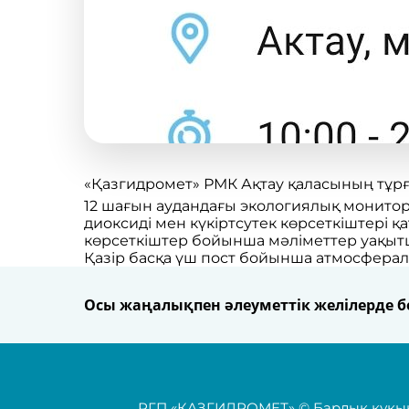
«Қазгидромет» РМК Ақтау қаласының тұр
12 шағын аудандағы экологиялық монитор
диоксиді мен күкіртсутек көрсеткіштері 
көрсеткіштер бойынша мәліметтер уақытша
Қазір басқа үш пост бойынша атмосфера
Осы жаңалықпен әлеуметтік желілерде бө
РГП «КАЗГИДРОМЕТ» © Барлық құқық