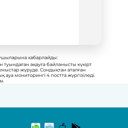
нушыларына хабарлайды:
 туындаған ақауға байланысты күкірт
жұмыстар жүруде. Сондықтан аталған
ауа мониторингі 4 постта жүргізіледі.
ы.