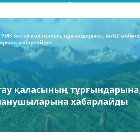
 РМК Ақтау қаласының тұрғындарына, AirKZ моби
арына хабарлайды
ау қаласының тұрғындарына,
анушыларына хабарлайды