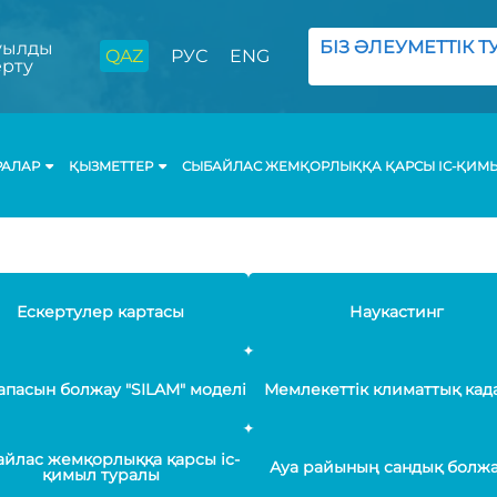
БІЗ ӘЛЕУМЕТТІК ТУ
ылды
QAZ
РУС
ENG
ерту
РАЛАР
ҚЫЗМЕТТЕР
СЫБАЙЛАС ЖЕМҚОРЛЫҚҚА ҚАРСЫ ІС-ҚИМ
Ескертулер картасы
Наукастинг
апасын болжау "SILAM" моделі
Мемлекеттік климаттық кад
йлас жемқорлыққа қарсы іс-
Ауа райының сандық болж
қимыл туралы