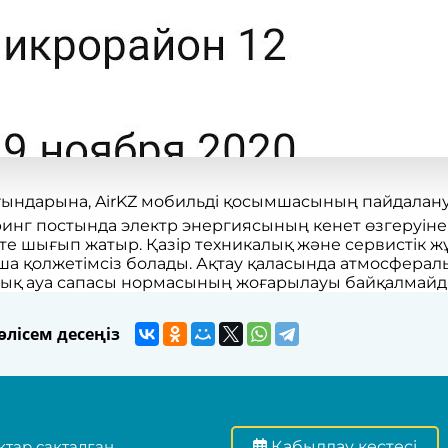
ғындарына, AirKZ мобильді қосымшасының пайдала
инг постында электр энергиясының кенет өзгеруінен
қате шығып жатыр. Қазір техникалық және сервистік 
 қолжетімсіз болады. Ақтау қаласында атмосфералық 
лық ауа сапасы нормасының жоғарылауы байқалмайд
лісем десеңіз
тар сақталған
Қабылдау кестесі