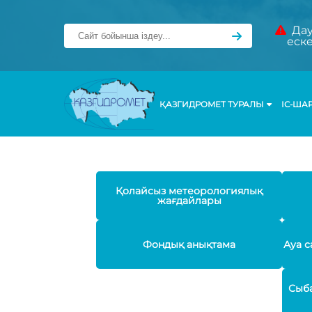
Дау
еск
ҚАЗГИДРОМЕТ ТУРАЛЫ
ІС-ША
Қолайсыз метеорологиялық
жағдайлары
Фондық анықтама
Ауа с
Сыба