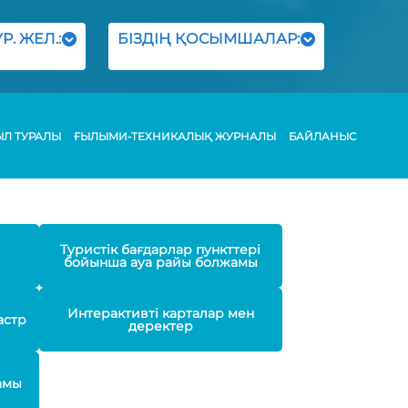
Р. ЖЕЛ.:
БІЗДІҢ ҚОСЫМШАЛАР:
ЫЛ ТУРАЛЫ
ҒЫЛЫМИ-ТЕХНИКАЛЫҚ ЖУРНАЛЫ
БАЙЛАНЫС
Туристік бағдарлар пункттері
бойынша ауа райы болжамы
Интерактивті карталар мен
астр
деректер
амы