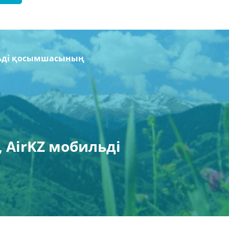
льді қосымшасының
 AirKZ мобильді