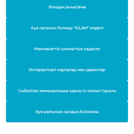
Фондық анықтама
Ауа сапасын болжау "SILAM" моделі
Мемлекеттік климаттық кадастр
Интерактивті карталар мен деректер
Сыбайлас жемқорлыққа қарсы іс-қимыл туралы
Ауа райының сандық болжамы