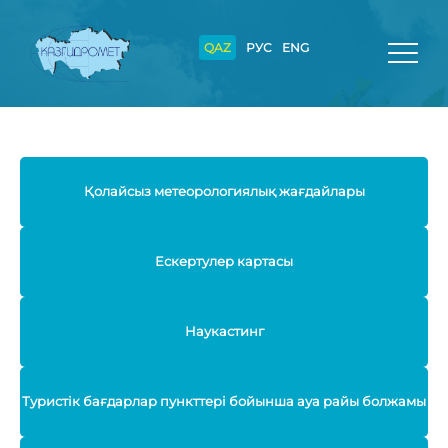
QAZ
РУС
ENG
Қолайсыз метеорологиялық жағдайлары
Ескертулер картасы
Наукастинг
Туристік бағдарлар пункттері бойынша ауа райы болжамы