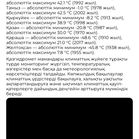
абсолюттік максимум 42.1 °C (1992 жыл).
Тамыз — абсолюттік минимум -1.0 °C (1978 жыл),
абсолюттік максимум 42.5 °C (2002 жыл).
Қыркүйек — абсолюттік минимум -8.2 °C (1913 жыл),
абсолюттік максимум 38.9 °C (1998 жыл).
Қазан — абсолюттік минимум -20.8 °C (1987 жыл),
абсолюттік максимум 30.0 °C (1970 жыл).
Қараша — абсолюттік минимум -48.6 °C (1910 жыл),
абсолюттік максимум 21.0 °C (2017 жыл).
Желтоқсан — абсолюттік минимум -45.8 °C (1938 жыл),
абсолюттік максимум 7.8 °C (1955 жыл).
Қазгидромет мамандары климаттық жүйеге тұрақты
түрде мониторинг жүргізіп, температуралық
өзгерістер мен басқа да метеорологиялық
көрсеткіштерді талдайды. Көпжылдық бақылаулар
климаттық үрдістерді бақылауға, халықты уақтылы
ақпараттандыруға және ықтимал климаттық қауіп-
қатерлерге дайындық деңгейін арттыруға мүмкіндік
береді.