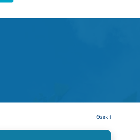
Өзекті