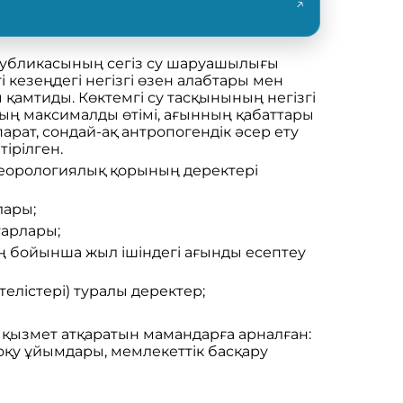
↗
публикасының сегіз су шаруашылығы
 кезеңдегі негізгі өзен алабтары мен
қамтиды. Көктемгі су тасқынының негізгі
дың максималды өтімі, ағынның қабаттары
арат, сондай-ақ антропогендік әсер ету
тірілген.
теорологиялық қорының деректері
лары;
тарлары;
зең бойынша жыл ішіндегі ағынды есептеу
телістері) туралы деректер;
 қызмет атқаратын мамандарға арналған:
оқу ұйымдары, мемлекеттік басқару