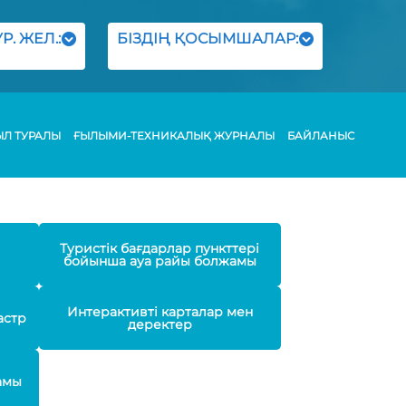
Р. ЖЕЛ.:
БІЗДІҢ ҚОСЫМШАЛАР:
ЫЛ ТУРАЛЫ
ҒЫЛЫМИ-ТЕХНИКАЛЫҚ ЖУРНАЛЫ
БАЙЛАНЫС
Туристік бағдарлар пункттері
бойынша ауа райы болжамы
Интерактивті карталар мен
астр
деректер
амы