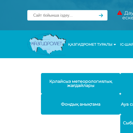
Дау
еск
ҚАЗГИДРОМЕТ ТУРАЛЫ
ІС-ША
Қолайсыз метеорологиялық
жағдайлары
Фондық анықтама
Ауа с
Сыба