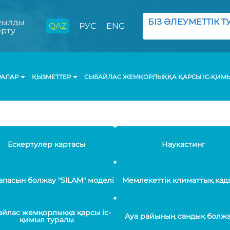
БІЗ ӘЛЕУМЕТТІК ТУ
ылды
QAZ
РУС
ENG
ерту
РАЛАР
ҚЫЗМЕТТЕР
СЫБАЙЛАС ЖЕМҚОРЛЫҚҚА ҚАРСЫ ІС-ҚИМ
Ескертулер картасы
Наукастинг
апасын болжау "SILAM" моделі
Мемлекеттік климаттық кад
йлас жемқорлыққа қарсы іс-
Ауа райының сандық болж
қимыл туралы