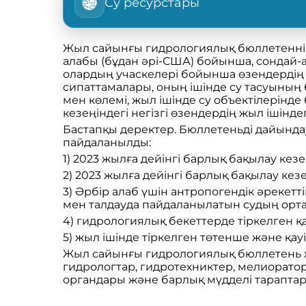
Су ресурстары
Жыл сайынғы гидрологиялық бюллетеннің
алабы (бұдан әрі-США) бойынша, сондай-а
олардың учаскелері бойынша өзендердің ө
сипаттамалары, оның ішінде су тасуының 
мен көлемі, жыл ішінде су объектілерінде
кезеңіндегі негізгі өзендердің жыл ішінд
Бастапқы деректер. Бюллетеньді дайынд
пайдаланылды:
1) 2023 жылға дейінгі барлық бақылау ке
2) 2023 жылға дейінгі барлық бақылау ке
3) Әрбір алаб үшін антропогендік әрекетт
мен талдауда пайдаланылатын судың орта
4) гидрологиялық бекеттерде тіркелген қа
5) жыл ішінде тіркелген төтенше және қау
Жыл сайынғы гидрологиялық бюллетень же
гидрологтар, гидротехниктер, мелиоратор
органдары және барлық мүдделі тараптар