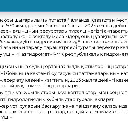
 осы шығарылымы тұтастай алғанда Қазақстан Рес
қ 1930 жылдардың басынан бастап 2023 жылға дейінгі
зен ағынының ресурстары туралы негізгі ақпаратты 
басталу және аяқталу мерзімдері, оның ұзақтығы, су
 болған қауіпті гидрологиялық құбылыстар туралы ақп
егі ағынның таралу параметрлері туралы деректер кел
ау үшін «Қазгидромет» РМК республикалық гидроме
зеңі бойынша судың орташа жылдық өтімдерінің қатар
зеңі бойынша көктемгі су тасуы сипаттамаларының қа
ің әсер ету кезеңін қамтитын, 2023 жылға дейінгі ке
ша айлық өтімдерінің қатарлары.
уіпті мұз құбылыстары (мұз кептелістері мен сең кеп
іпті гидрологиялық құбылыстар туралы ақпарат.
р үсті суларын басқару және пайдалану саласында
лар, экологтар, географтар, сондай-ақ ғылыми және 
 үшін.