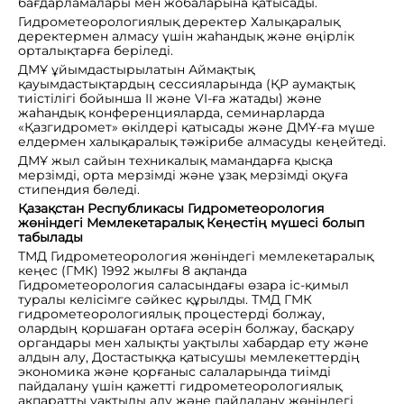
бағдарламалары мен жобаларына қатысады.
Гидрометеорологиялық деректер Халықаралық
деректермен алмасу үшін жаһандық және өңірлік
орталықтарға беріледі.
ДМҰ ұйымдастырылатын Аймақтық
қауымдастықтардың сессияларында (ҚР аумақтық
тиістілігі бойынша II және VI-ға жатады) және
жаһандық конференцияларда, семинарларда
«Қазгидромет» өкілдері қатысады және ДМҰ-ға мүше
елдермен халықаралық тәжірибе алмасуды кеңейтеді.
ДМҰ жыл сайын техникалық мамандарға қысқа
мерзімді, орта мерзімді және ұзақ мерзімді оқуға
стипендия бөледі.
Қазақстан Республикасы Гидрометеорология
жөніндегі Мемлекетаралық Кеңестің мүшесі болып
табылады
ТМД Гидрометеорология жөніндегі мемлекетаралық
кеңес (ГМК) 1992 жылғы 8 ақпанда
Гидрометеорология саласындағы өзара іс-қимыл
туралы келісімге сәйкес құрылды. ТМД ГМК
гидрометеорологиялық процестерді болжау,
олардың қоршаған ортаға әсерін болжау, басқару
органдары мен халықты уақтылы хабардар ету және
алдын алу, Достастыққа қатысушы мемлекеттердің
экономика және қорғаныс салаларында тиімді
пайдалану үшін қажетті гидрометеорологиялық
ақпаратты уақтылы алу және пайдалану жөніндегі