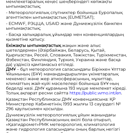
мемлекетаралық кеңес шеңберіндегі көпжақты
ынтымақтастық;
- Метеорологиялық спутниктер бойынша Еуропалық
агенттікпен ынтымақтастық (EUMETSAT);
- ECMWF, РЭЦЦА, USAID және Дүниежүзілік банкпен
ынтымақтастық;
- Басқа халықаралық ұйымдар мен конвенциялардың
қызметіне қатысу.
Екіжақты ынтымақтастық
жақын және алыс
шетелдермен (Әзірбайжан, Беларусь, Қытай,
Қырғызстан, Ресей, Словакия, Тәжікстан, Түрікменстан,
Өзбекстан, Финляндия, Түркия, Украина және басқа
да) үздіксіз қамтамасыз етіледі.
ДМҰ
– бұл метеорология саласындағы Біріккен Ұлттар
Ұйымының (БҰҰ) мамандандырылған үкіметаралық
мекемесі және жер атмосферасының, мұхиттар,
климаттың жай-күйі мәселелері бойынша БҰҰ-ның
беделді көзі. ДМҰ құрамына 193 мүше мемлекет кіреді.
Толық ақпарат ресми сайтта
https://public.wmo.int/en
.
Қазақстан Республикасы ДМҰ конвенциясына: ҚР
Министрлер Кабинетінің 1993 жылғы 13 сәуірдегі №
296 қаулысымен қосылды.
Дүниежүзілік метеорологиялық ұйым жанындағы
Қазақстан Республикасының өкілі бола отырып,
«Қазгидромет»РМК метеорология, климатология
және гидрология саласындағы оның барлық негізгі