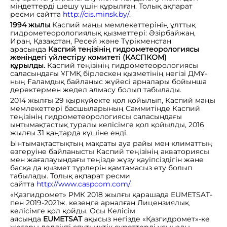
міндеттерді шешу үшін құрылған. Толық ақпарат
ресми сайтта
http://cis.minsk.by/
.
1994 жылы
Каспий маңы мемлекеттерінің ұлттық
гидрометеорологиялық қызметтері:
Әзірбайжан,
Иран, Қазақстан, Ресей және Түрікменстан
арасында
Каспий теңізінің гидрометеорологиясы
жөніндегі үйлестіру комитеті (КАСПКОМ)
құрылды.
Каспий теңізінің гидрометеорологиясы
саласындағы ҰГМҚ бірлескен қызметінің негізі ДМҰ-
ның Ғаламдық байланыс жүйесі арналары бойынша
деректермен жедел алмасу болып табылады.
2014 жылғы 29 қыркүйекте қол қойылып, Каспий маңы
мемлекеттері басшыларының Саммитінде Каспий
теңізінің гидрометеорологиясы саласындағы
ынтымақтастық туралы келісімге қол қойылды, 2016
жылғы 31 қаңтарда күшіне енді.
Ынтымақтастықтың мақсаты ауа райы мен климаттың
өзгеруіне байланысты Каспий теңізінің акваториясы
мен жағалауындағы теңізде жүзу қауіпсіздігін және
басқа да қызмет түрлерін қамтамасыз ету болып
табылады. Толық ақпарат ресми
сайтта
http://www.caspcom.com/
.
«Қазгидромет» РМК 2018 жылғы қарашада EUMETSAT-
пен 2019-2021ж. кезеңге арналған Лицензиялық
келісімге қол қойды. Осы Келісім
аясында
EUMETSAT
ақысыз негізде «Қазгидромет»-ке
жоғары дәлдікті спутниктік суреттерді ұсынады.