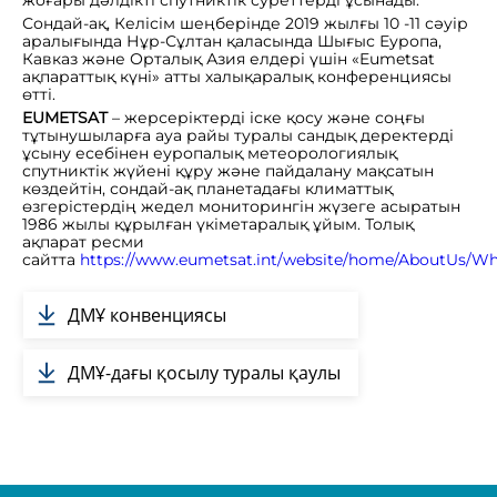
Сондай-ақ, Келісім шеңберінде 2019 жылғы 10 -11 сәуір
аралығында Нұр-Сұлтан қаласында Шығыс Еуропа,
Кавказ және Орталық Азия елдері үшін «Eumetsat
ақпараттық күні» атты халықаралық конференциясы
өтті.
EUMETSAT
– жерсеріктерді іске қосу және соңғы
тұтынушыларға ауа райы туралы сандық деректерді
ұсыну есебінен еуропалық метеорологиялық
спутниктік жүйені құру және пайдалану мақсатын
көздейтін, сондай-ақ планетадағы климаттық
өзгерістердің жедел мониторингін жүзеге асыратын
1986 жылы құрылған үкіметаралық ұйым. Толық
ақпарат ресми
сайтта
https://www.eumetsat.int/website/home/AboutUs/W
ДМҰ конвенциясы
ДМҰ-дағы қосылу туралы қаулы