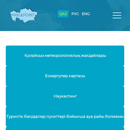
QAZ
РУС
ENG
Қолайсыз метеорологиялық жағдайлары
Ескертулер картасы
Наукастинг
Туристік бағдарлар пункттері бойынша ауа райы болжамы