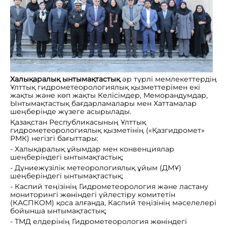
Халықаралық ынтымақтастық
әр түрлі мемлекеттердің
Ұлттық гидрометеорологиялық қызметтерімен екі
жақты және көп жақты Келісімдер, Меморандумдар,
Ынтымақтастық бағдарламалары мен Хаттамалар
шеңберінде жүзеге асырылады.
Қазақстан Республикасының Ұлттық
гидрометеорологиялық қызметінің («Қазгидромет»
РМК) негізгі бағыттары:
- Халықаралық ұйымдар мен конвенциялар
шеңберіндегі ынтымақтастық;
- Дүниежүзілік метеорологиялық ұйым (ДМҰ)
шеңберіндегі ынтымақтастық;
- Каспий теңізінің Гидрометеорология және ластану
мониторингі жөніндегі үйлестіру комитетін
(КАСПКОМ) қоса алғанда, Каспий теңізінің мәселелері
бойынша ынтымақтастық;
- ТМД елдерінің Гидрометеорология жөніндегі