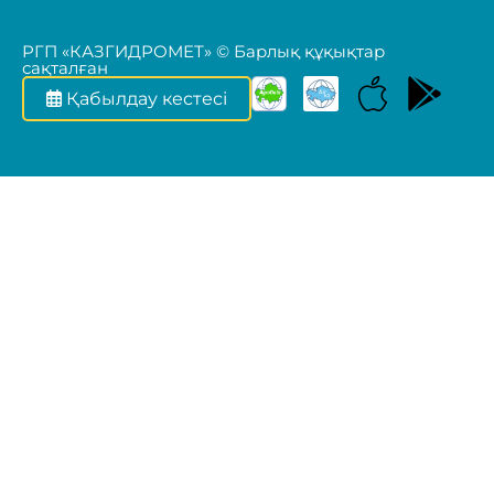
РГП «КАЗГИДРОМЕТ» © Барлық құқықтар
сақталған
Қабылдау кестесі