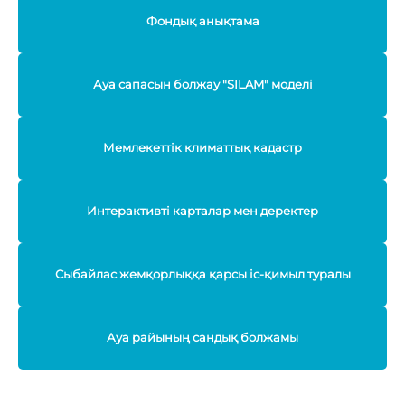
Фондық анықтама
Ауа сапасын болжау "SILAM" моделі
Мемлекеттік климаттық кадастр
Интерактивті карталар мен деректер
Сыбайлас жемқорлыққа қарсы іс-қимыл туралы
Ауа райының сандық болжамы