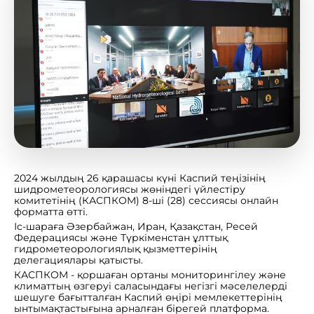
2024 жылдың 26 қарашасы күні Каспий теңізінің
шидрометеорологиясы жөніндегі үйлестіру
комитетінің (КАСПКОМ) 8-ші (28) сессиясы онлайн
форматта өтті.
Іс-шараға Әзербайжан, Иран, Қазақстан, Ресей
Федерациясы және Түркіменстан ұлттық
гидрометеорологиялық қызметтерінің
делегациялары қатысты.
КАСПКОМ - қоршаған ортаны мониторингілеу және
климаттың өзгеруі саласындағы негізгі мәселелерді
шешуге бағытталған Каспий өңірі мемлекеттерінің
ынтымақтастығына арналған бірегей платформа.