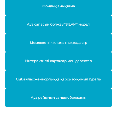
Фондық анықтама
Ауа сапасын болжау "SILAM" моделі
Мемлекеттік климаттық кадастр
Интерактивті карталар мен деректер
Сыбайлас жемқорлыққа қарсы іс-қимыл туралы
Ауа райының сандық болжамы