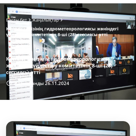
Басты бет
Жаңалықтар
Каспий теңізінің гидрометеорологиясы жөніндегі
үйлестіру комитетінің 8-ші (28) сессиясы өтті
Каспий теңізінің гидрометеорологиясы
жөніндегі үйлестіру комитетінің 8-ші (28)
сессиясы өтті
Жарияланды 26.11.2024