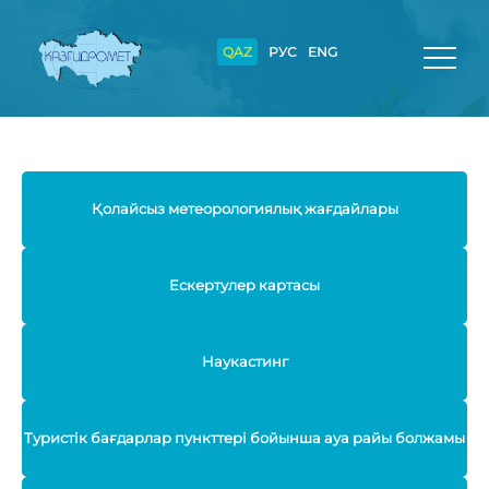
QAZ
РУС
ENG
Қолайсыз метеорологиялық жағдайлары
Ескертулер картасы
Наукастинг
Туристік бағдарлар пункттері бойынша ауа райы болжамы