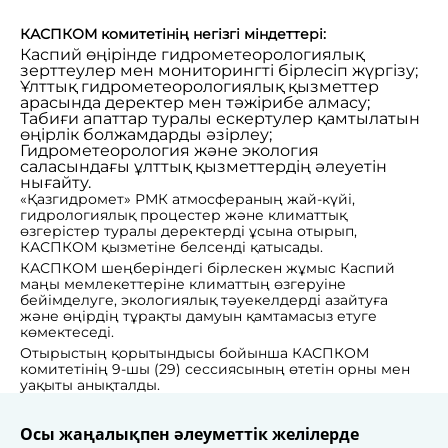
КАСПКОМ комитетінің негізгі міндеттері:
Каспий өңірінде гидрометеорологиялық
зерттеулер мен мониторингті бірлесіп жүргізу;
Ұлттық гидрометеорологиялық қызметтер
арасында деректер мен тәжірибе алмасу;
Табиғи апаттар туралы ескертулер қамтылатын
өңірлік болжамдарды әзірлеу;
Гидрометеорология және экология
саласындағы ұлттық қызметтердің әлеуетін
нығайту.
«Қазгидромет» РМК атмосфераның жай-күйі,
гидрологиялық процестер және климаттық
өзгерістер туралы деректерді ұсына отырып,
КАСПКОМ қызметіне белсенді қатысады.
КАСПКОМ шеңберіндегі бірлескен жұмыс Каспий
маңы мемлекеттеріне климаттың өзгеруіне
бейімделуге, экологиялық тәуекелдерді азайтуға
және өңірдің тұрақты дамуын қамтамасыз етуге
көмектеседі.
Отырыстың қорытындысы бойынша КАСПКОМ
комитетінің 9-шы (29) сессиясының өтетін орны мен
уақыты анықталды.
Осы жаңалықпен әлеуметтік желілерде