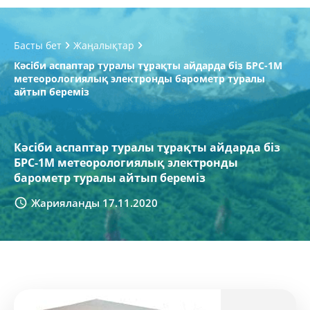
Басты бет
Жаңалықтар
Кәсіби аспаптар туралы тұрақты айдарда біз БРС-1М
метеорологиялық электронды барометр туралы
айтып береміз
Кәсіби аспаптар туралы тұрақты айдарда біз
БРС-1М метеорологиялық электронды
барометр туралы айтып береміз
Жарияланды 17.11.2020