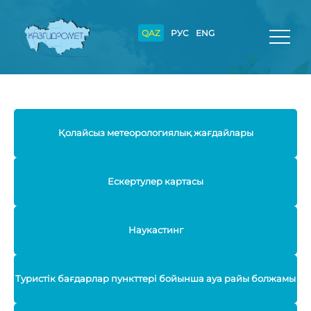
QAZ
РУС
ENG
Қолайсыз метеорологиялық жағдайлары
Ескертулер картасы
Наукастинг
Туристік бағдарлар пункттері бойынша ауа райы болжамы