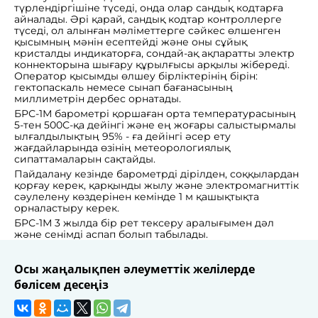
түрлендіргішіне түседі, онда олар сандық кодтарға
айналады. Әрі қарай, сандық кодтар контроллерге
түседі, ол алынған мәліметтерге сәйкес өлшенген
қысымның мәнін есептейді және оны сұйық
кристалды индикаторға, сондай-ақ ақпаратты электр
коннекторына шығару құрылғысы арқылы жібереді.
Оператор қысымды өлшеу бірліктерінің бірін:
гектопаскаль немесе сынап бағанасының
миллиметрін дербес орнатады.
БРС-1М барометрі қоршаған орта температурасының
5-тен 500С-қа дейінгі және ең жоғары салыстырмалы
ылғалдылықтың 95% - ға дейінгі әсер ету
жағдайларында өзінің метеорологиялық
сипаттамаларын сақтайды.
Пайдалану кезінде барометрді дірілден, соққылардан
қорғау керек, қарқынды жылу және электромагниттік
сәулелену көздерінен кемінде 1 м қашықтықта
орналастыру керек.
БРС-1М 3 жылда бір рет тексеру аралығымен дәл
және сенімді аспап болып табылады.
Осы жаңалықпен әлеуметтік желілерде
бөлісем десеңіз