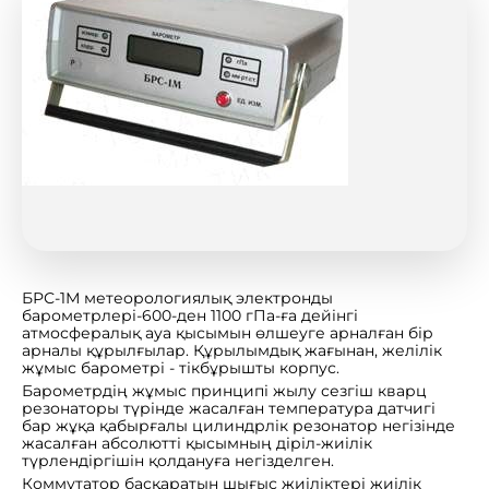
БРС-1М метеорологиялық электронды
барометрлері-600-ден 1100 гПа-ға дейінгі
атмосфералық ауа қысымын өлшеуге арналған бір
арналы құрылғылар. Құрылымдық жағынан, желілік
жұмыс барометрі - тікбұрышты корпус.
Барометрдің жұмыс принципі жылу сезгіш кварц
резонаторы түрінде жасалған температура датчигі
бар жұқа қабырғалы цилиндрлік резонатор негізінде
жасалған абсолютті қысымның діріл-жиілік
түрлендіргішін қолдануға негізделген.
Коммутатор басқаратын шығыс жиіліктері жиілік