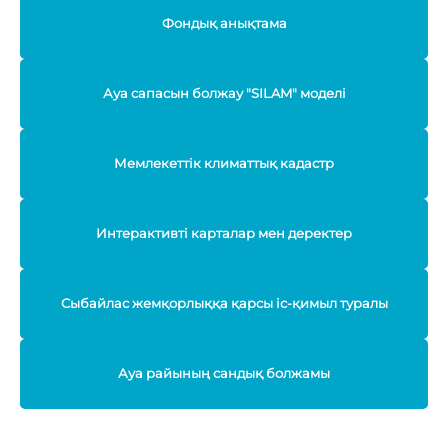
Фондық анықтама
Ауа сапасын болжау "SILAM" моделі
Мемлекеттік климаттық кадастр
Интерактивті карталар мен деректер
Сыбайлас жемқорлыққа қарсы іс-қимыл туралы
Ауа райының сандық болжамы