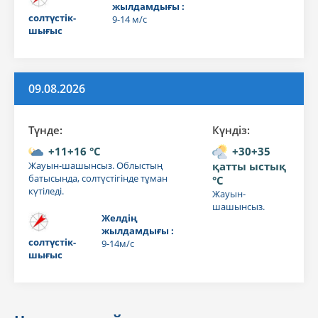
жылдамдығы :
солтүстік-
9-14 м/с
шығыс
09.08.2026
Түнде:
Күндiз:
+11+16 °C
+30+35
Жауын-шашынсыз. Облыстың
қатты ыстық
батысында, солтүстігінде тұман
°C
күтіледі.
Жауын-
шашынсыз.
Желдің
жылдамдығы :
солтүстік-
9-14м/с
шығыс