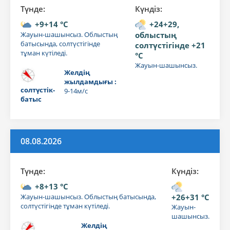
Түнде:
Күндiз:
+9+14 °C
+24+29,
Жауын-шашынсыз. Облыстың
облыстың
батысында, солтүстігінде
солтүстігінде +21
тұман күтіледі.
°C
Жауын-шашынсыз.
Желдің
жылдамдығы :
солтүстік-
9-14м/с
батыс
08.08.2026
Түнде:
Күндiз:
+8+13 °C
Жауын-шашынсыз. Облыстың батысында,
+26+31 °C
солтүстігінде тұман күтіледі.
Жауын-
шашынсыз.
Желдің