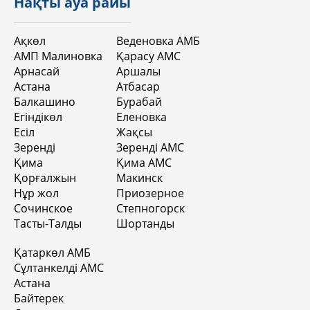
Нақты ауа райы
Ақкөл
Веденовка АМБ
АМП Малиновка
Қарасу АМС
Арнасай
Аршалы
Астана
Атбасар
Балкашино
Бурабай
Егіндікөл
Еленовка
Есіл
Жақсы
Зеренді
Зеренді АМС
Қима
Қима АМС
Қорғалжын
Макинск
Нұр жол
Приозерное
Сочинское
Степногорск
Тасты-Талды
Шортанды
Қатаркөл АМБ
Сұлтанкелді АМС
Астана
Байтерек