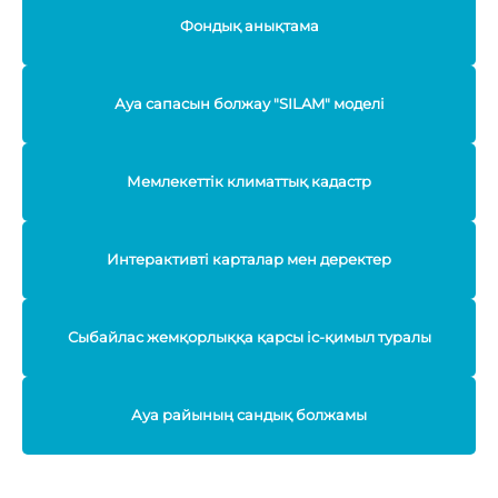
Фондық анықтама
Ауа сапасын болжау "SILAM" моделі
Мемлекеттік климаттық кадастр
Интерактивті карталар мен деректер
Сыбайлас жемқорлыққа қарсы іс-қимыл туралы
Ауа райының сандық болжамы