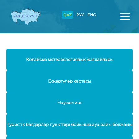
QAZ
РУС
ENG
Қолайсыз метеорологиялық жағдайлары
Ескертулер картасы
Наукастинг
Туристік бағдарлар пункттері бойынша ауа райы болжамы