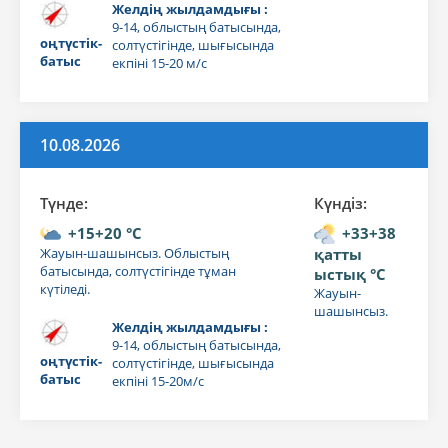
Желдің жылдамдығы :
9-14, облыстың батысында,
оңтүстік-
солтүстігінде, шығысында
батыс
екпіні 15-20 м/с
10.08.2026
Түнде:
Күндiз:
+15+20 °C
+33+38
Жауын-шашынсыз. Облыстың
қатты
батысында, солтүстігінде тұман
ыстық °C
күтіледі.
Жауын-
шашынсыз.
Желдің жылдамдығы :
9-14, облыстың батысында,
оңтүстік-
солтүстігінде, шығысында
батыс
екпіні 15-20м/с