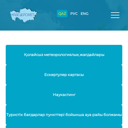
QAZ
РУС
ENG
Қолайсыз метеорологиялық жағдайлары
Ескертулер картасы
Наукастинг
Туристік бағдарлар пункттері бойынша ауа райы болжамы