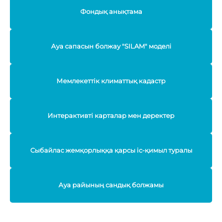
Фондық анықтама
Ауа сапасын болжау "SILAM" моделі
Мемлекеттік климаттық кадастр
Интерактивті карталар мен деректер
Сыбайлас жемқорлыққа қарсы іс-қимыл туралы
Ауа райының сандық болжамы