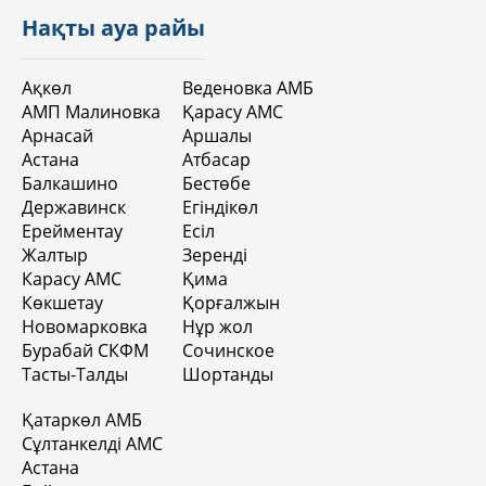
Нақты ауа райы
Ақкөл
Веденовка АМБ
АМП Малиновка
Қарасу АМС
Арнасай
Аршалы
Астана
Атбасар
Балкашино
Бестөбе
Державинск
Егіндікөл
Ерейментау
Есіл
Жалтыр
Зеренді
Карасу АМС
Қима
Көкшетау
Қорғалжын
Новомарковка
Нұр жол
Бурабай СКФМ
Сочинское
Тасты-Талды
Шортанды
Қатаркөл АМБ
Сұлтанкелді АМС
Астана