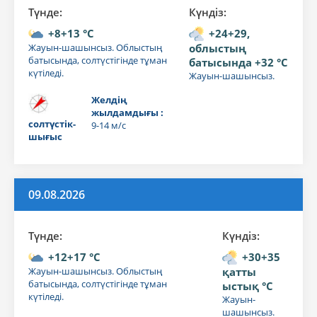
Түнде:
Күндiз:
+8+13 °C
+24+29,
Жауын-шашынсыз. Облыстың
облыстың
батысында, солтүстігінде тұман
батысында +32 °C
күтіледі.
Жауын-шашынсыз.
Желдің
жылдамдығы :
солтүстік-
9-14 м/с
шығыс
09.08.2026
Түнде:
Күндiз:
+12+17 °C
+30+35
Жауын-шашынсыз. Облыстың
қатты
батысында, солтүстігінде тұман
ыстық °C
күтіледі.
Жауын-
шашынсыз.