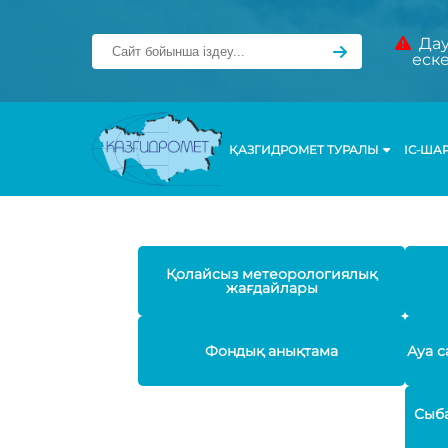
Дау
еск
ҚАЗГИДРОМЕТ ТУРАЛЫ
ІС-ША
Қолайсыз метеорологиялық
жағдайлары
Фондық анықтама
Ауа с
Сыба