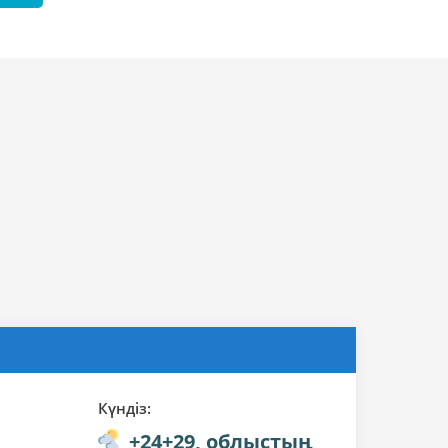
Күндiз:
+24+29, облыстың