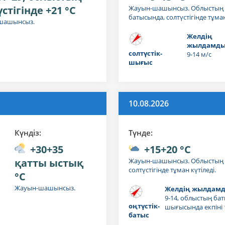
стігінде +21 °C
Жауын-шашынсыз. Облыстың
батысында, солтүстігінде тұман
шашынсыз.
Желдің
жылдамды
солтүстік-
9-14 м/с
шығыс
10.08.2026
Күндiз:
Түнде:
+30+35
+15+20 °C
қатты ыстық
Жауын-шашынсыз. Облыстың 
солтүстігінде тұман күтіледі.
°C
Жауын-шашынсыз.
Желдің жылдамд
9-14, облыстың бат
оңтүстік-
шығысында екпіні 
батыс