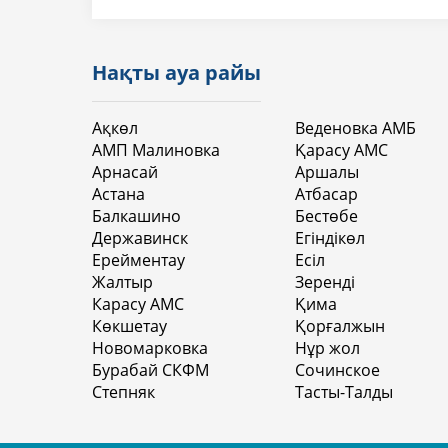
Нақты ауа райы
Ақкөл
Веденовка АМБ
АМП Малиновка
Қарасу АМС
Арнасай
Аршалы
Астана
Атбасар
Балкашино
Бестөбе
Державинск
Егіндікөл
Ерейментау
Есіл
Жалтыр
Зеренді
Карасу АМС
Қима
Көкшетау
Қорғалжын
Новомарковка
Нұр жол
Бурабай СКФМ
Сочинское
Степняк
Тасты-Талды