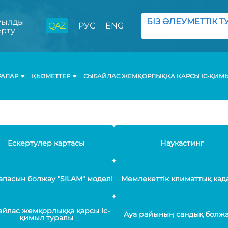
БІЗ ӘЛЕУМЕТТІК ТУ
ылды
QAZ
РУС
ENG
ерту
РАЛАР
ҚЫЗМЕТТЕР
СЫБАЙЛАС ЖЕМҚОРЛЫҚҚА ҚАРСЫ ІС-ҚИМ
Ескертулер картасы
Наукастинг
апасын болжау "SILAM" моделі
Мемлекеттік климаттық кад
йлас жемқорлыққа қарсы іс-
Ауа райының сандық болж
қимыл туралы