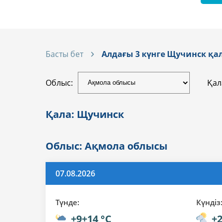
Басты бет
Алдағы 3 күнге Щучинск қ
Облыс:
Қал
Қала: Щучинск
Облыс: Ақмола облысы
07.08.2026
Түнде:
Күндiз
+9+14 °C
+