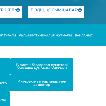
Р. ЖЕЛ.:
БІЗДІҢ ҚОСЫМШАЛАР:
ЫЛ ТУРАЛЫ
ҒЫЛЫМИ-ТЕХНИКАЛЫҚ ЖУРНАЛЫ
БАЙЛАНЫС
Туристік бағдарлар пункттері
бойынша ауа райы болжамы
Интерактивті карталар мен
астр
деректер
амы