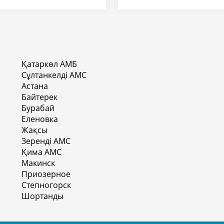
Қатаркөл АМБ
Сұлтанкелді АМС
Астана
Байтерек
Бурабай
Еленовка
Жақсы
Зеренді АМС
Қима АМС
Макинск
Приозерное
Степногорск
Шортанды