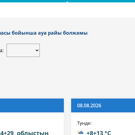
аласы бойынша ауа райы болжамы
а:
08.08.2026
:
Түнде:
24+29, облыстың
+8+13 °C