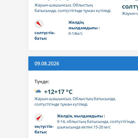
Жауын-шашынсыз. Облыстың
солтү
батысында, солтүстігінде тұман күтіледі.
Жауын-
Желдің
жылдамдығы :
солтүстік-
9-14м/с
батыс
09.08.2026
Түнде:
+12+17 °C
Жауын-шашынсыз. Облыстың батысында,
солтүстігінде тұман күтіледі.
Желдің жылдамдығы :
9-14, облыстың батысында, солтүстігінде,
оңтүстік-
шығысында екпіні 15-20 м/с
батыс