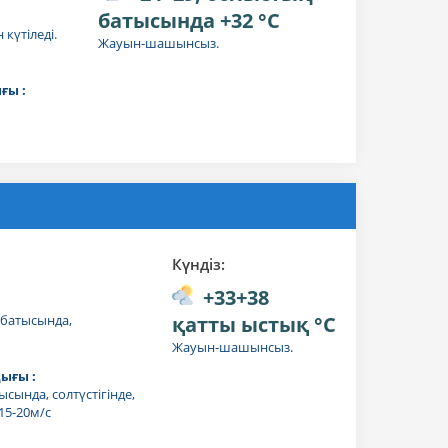
батысында +32 °C
 күтіледі.
Жауын-шашынсыз.
ғы :
Күндiз:
+33+38
батысында,
қатты ыстық °C
Жауын-шашынсыз.
ығы :
ысында, солтүстігінде,
15-20м/с