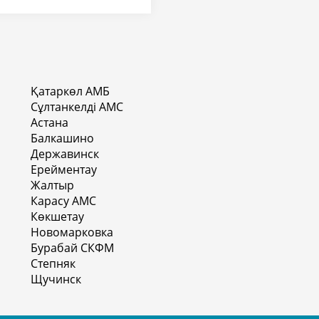
Қатаркөл АМБ
Сұлтанкелді АМС
Астана
Балкашино
Державинск
Ерейментау
Жалтыр
Карасу АМС
Көкшетау
Новомарковка
Бурабай СКФМ
Степняк
Щучинск