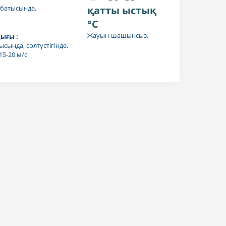
батысында,
қатты ыстық
°C
Жауын-шашынсыз.
ығы :
ысында, солтүстігінде,
15-20 м/с