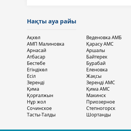
Нақты ауа райы
Ақкөл
Веденовка АМБ
АМП Малиновка
Қарасу АМС
Арнасай
Аршалы
Атбасар
Байтерек
Бестөбе
Бурабай
Егіндікөл
Еленовка
Есіл
Жақсы
Зеренді
Зеренді АМС
Қима
Қима АМС
Қорғалжын
Макинск
Нұр жол
Приозерное
Сочинское
Степногорск
Тасты-Талды
Шортанды