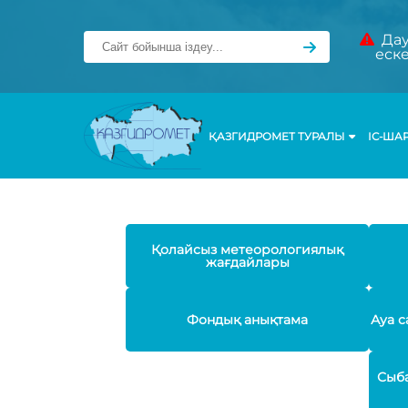
Дау
еск
ҚАЗГИДРОМЕТ ТУРАЛЫ
ІС-ША
Қолайсыз метеорологиялық
жағдайлары
Фондық анықтама
Ауа с
Сыба