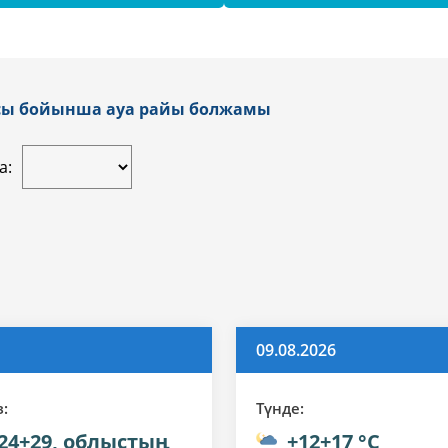
асы бойынша ауа райы болжамы
а:
09.08.2026
з:
Түнде:
24+29, облыстың
+12+17 °C