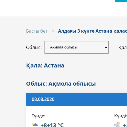
Басты бет
Алдағы 3 күнге Астана қал
Облыс:
Қал
Қала: Астана
Облыс: Ақмола облысы
08.08.2026
Түнде:
Күндi
+8+13 °C
+