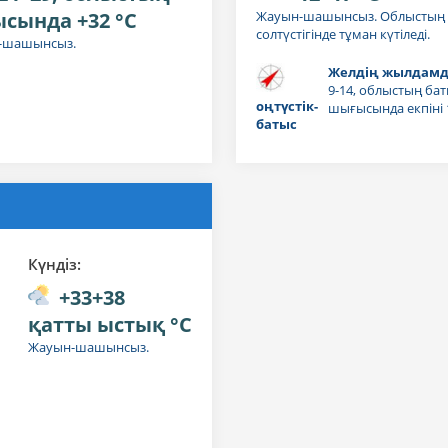
ысында +32 °C
Жауын-шашынсыз. Облыстың 
солтүстігінде тұман күтіледі.
-шашынсыз.
Желдің жылдамд
9-14, облыстың бат
оңтүстік-
шығысында екпіні 
батыс
Күндiз:
+33+38
қатты ыстық °C
Жауын-шашынсыз.