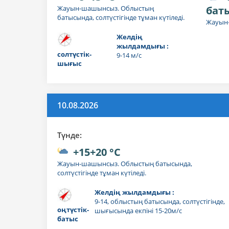
Жауын-шашынсыз. Облыстың
бат
батысында, солтүстігінде тұман күтіледі.
Жауын
Желдің
жылдамдығы :
солтүстік-
9-14 м/с
шығыс
10.08.2026
Түнде:
+15+20 °C
Жауын-шашынсыз. Облыстың батысында,
солтүстігінде тұман күтіледі.
Желдің жылдамдығы :
9-14, облыстың батысында, солтүстігінде,
оңтүстік-
шығысында екпіні 15-20м/с
батыс