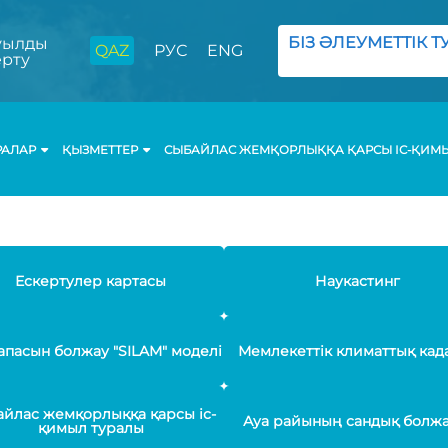
БІЗ ӘЛЕУМЕТТІК ТУ
ылды
QAZ
РУС
ENG
ерту
РАЛАР
ҚЫЗМЕТТЕР
СЫБАЙЛАС ЖЕМҚОРЛЫҚҚА ҚАРСЫ ІС-ҚИМ
Ескертулер картасы
Наукастинг
апасын болжау "SILAM" моделі
Мемлекеттік климаттық кад
йлас жемқорлыққа қарсы іс-
Ауа райының сандық болж
қимыл туралы