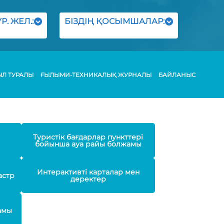
Р. ЖЕЛ.:
БІЗДІҢ ҚОСЫМШАЛАР:
ЫЛ ТУРАЛЫ
ҒЫЛЫМИ-ТЕХНИКАЛЫҚ ЖУРНАЛЫ
БАЙЛАНЫС
Туристік бағдарлар пункттері
бойынша ауа райы болжамы
Интерактивті карталар мен
астр
деректер
амы