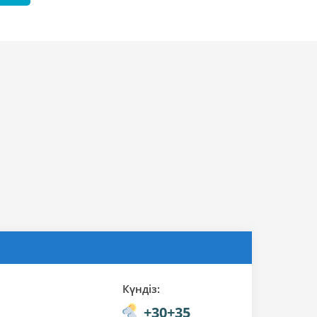
Күндiз:
+30+35