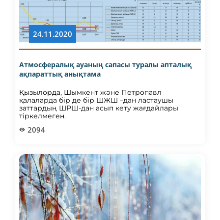
24.11.2020
Атмосфералық ауаның сапасы туралы апталық
ақпараттық анықтама
Қызылорда, Шымкент және Петропавл
қалаларда бір де бір ШЖШ –дан ластаушы
заттардың ШРШ-дан асып кету жағдайлары
тіркелмеген.
2094