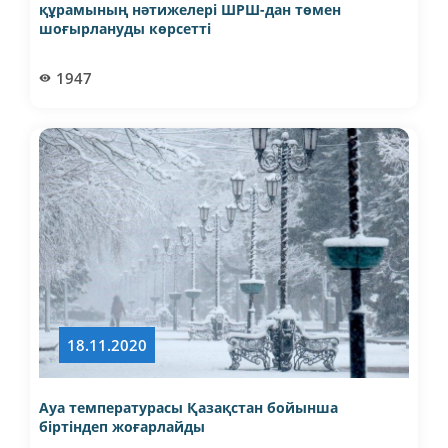
құрамының нәтижелері ШРШ-дан төмен
шоғырлануды көрсетті
1947
18.11.2020
Ауа температурасы Қазақстан бойынша
біртіндеп жоғарлайды