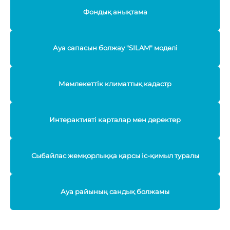
Фондық анықтама
Ауа сапасын болжау "SILAM" моделі
Мемлекеттік климаттық кадастр
Интерактивті карталар мен деректер
Сыбайлас жемқорлыққа қарсы іс-қимыл туралы
Ауа райының сандық болжамы