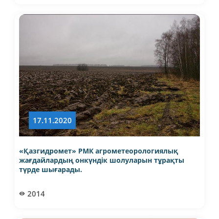
17.11.2020
«Қазгидромет» РМК агрометеорологиялық
жағдайлардың онкүндік шолуларын тұрақты
түрде шығарады.
2014