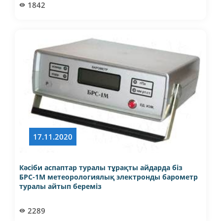
1842
17.11.2020
Кәсіби аспаптар туралы тұрақты айдарда біз
БРС-1М метеорологиялық электронды барометр
туралы айтып береміз
2289