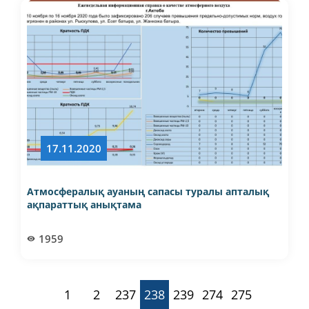
17.11.2020
Атмосфералық ауаның сапасы туралы апталық
ақпараттық анықтама
1959
1
2
237
238
239
274
275