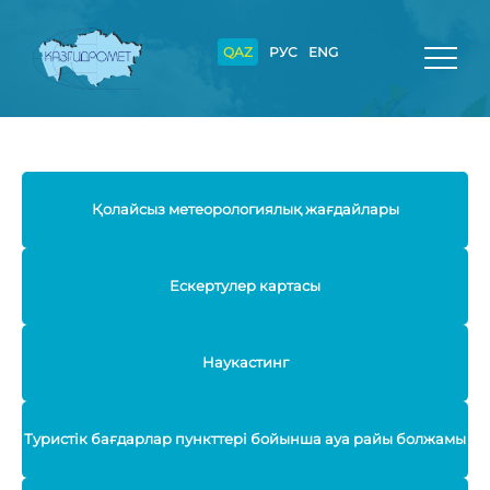
QAZ
РУС
ENG
Қолайсыз метеорологиялық жағдайлары
Ескертулер картасы
Наукастинг
Туристік бағдарлар пункттері бойынша ауа райы болжамы