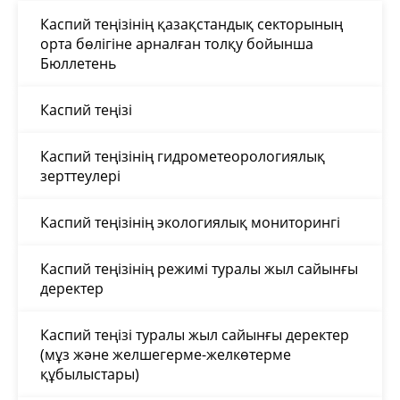
Каспий теңізінің қазақстандық секторының
орта бөлігіне арналған толқу бойынша
Бюллетень
Каспий теңізі
Каспий теңізінің гидрометеорологиялық
зерттеулері
Каспий теңізінің экологиялық мониторингі
Каспий теңізінің режимі туралы жыл сайынғы
деректер
Каспий теңізі туралы жыл сайынғы деректер
(мұз және желшегерме-желкөтерме
құбылыстары)