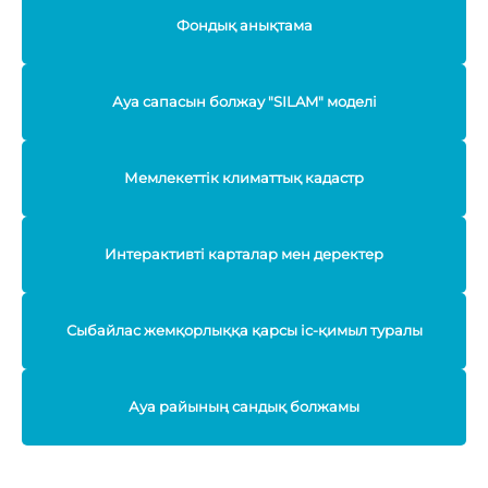
Фондық анықтама
Ауа сапасын болжау "SILAM" моделі
Мемлекеттік климаттық кадастр
Интерактивті карталар мен деректер
Сыбайлас жемқорлыққа қарсы іс-қимыл туралы
Ауа райының сандық болжамы