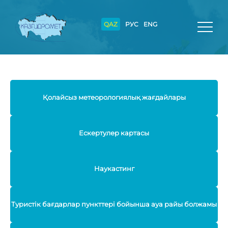
QAZ
РУС
ENG
Қолайсыз метеорологиялық жағдайлары
Ескертулер картасы
Наукастинг
Туристік бағдарлар пункттері бойынша ауа райы болжамы