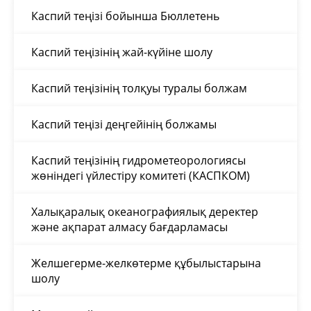
Каспий теңізі бойынша Бюллетень
Каспий теңізінің жай-күйіне шолу
Каспий теңізінің толқуы туралы болжам
Каспий теңізі деңгейінің болжамы
Каспий теңізінің гидрометеорологиясы
жөніндегі үйлестіру комитеті (КАСПКОМ)
Халықаралық океанографиялық деректер
және ақпарат алмасу бағдарламасы
Желшегерме-желкөтерме құбылыстарына
шолу