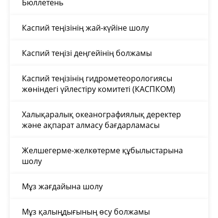
Бюллетень
Каспий теңізінің жай-күйіне шолу
Каспий теңізі деңгейінің болжамы
Каспий теңізінің гидрометеорологиясы
жөніндегі үйлестіру комитеті (КАСПКОМ)
Халықаралық океанографиялық деректер
және ақпарат алмасу бағдарламасы
Желшегерме-желкөтерме құбылыстарына
шолу
Мұз жағдайына шолу
Мұз қалыңдығының өсу болжамы