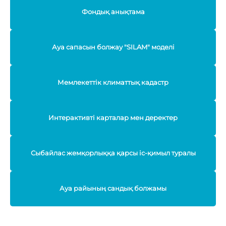
Фондық анықтама
Ауа сапасын болжау "SILAM" моделі
Мемлекеттік климаттық кадастр
Интерактивті карталар мен деректер
Сыбайлас жемқорлыққа қарсы іс-қимыл туралы
Ауа райының сандық болжамы