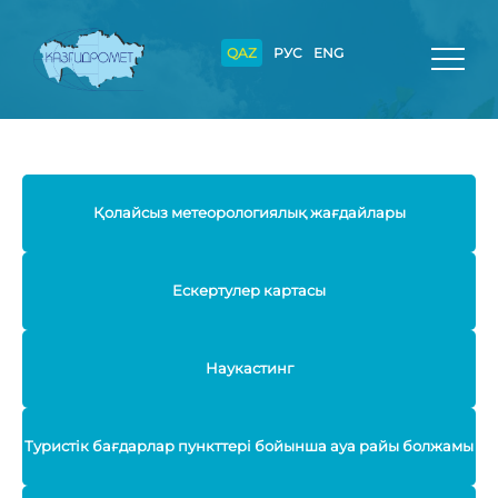
QAZ
РУС
ENG
Қолайсыз метеорологиялық жағдайлары
Ескертулер картасы
Наукастинг
Туристік бағдарлар пункттері бойынша ауа райы болжамы